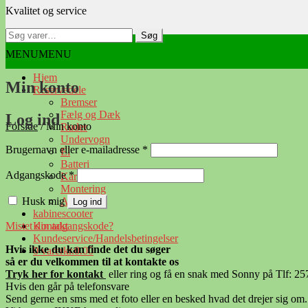
Kvalitet og service
navigation
indhold
Søg
Søg
efter:
MENU
MENU
Hjem
Min konto
Reservedele
Bremser
Fælg og Dæk
Log ind
Forside
/
Min konto
Ruder
Undervogn
Påkrævet
Brugernavn eller e-mailadresse
*
El
Batteri
Påkrævet
Adgangskode
*
Karosseri
Montering
Husk mig
Alle vare
Log ind
kabinescooter
Mistet din adgangskode?
Kontakt
Kundeservice/Handelsbetingelser
Hvis ikke du kan finde det du søger
0 varer
kr.0.00
så er du velkommen til at kontakte os
Tryk her for kontak
t
eller ring og få en snak med Sonny på Tlf: 2
Hvis den går på telefonsvare
Send gerne en sms med et foto eller en besked hvad det drejer sig om.