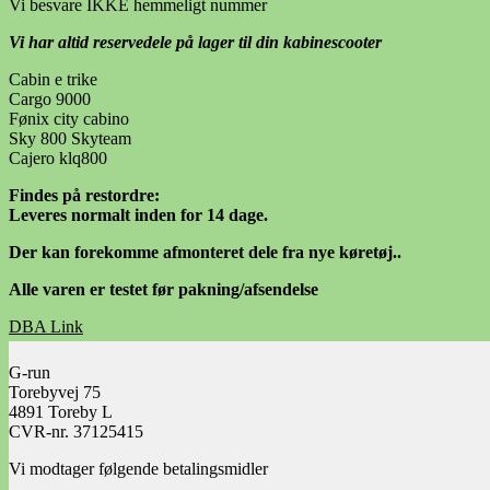
Vi besvare IKKE hemmeligt nummer
Vi har altid reservedele på lager til din kabinescooter
Cabin e trike
Cargo 9000
Fønix city cabino
Sky 800 Skyteam
Cajero klq800
Findes på restordre:
Leveres normalt inden for 14 dage.
Der kan forekomme afmonteret dele fra nye køretøj..
Alle varen er testet før pakning/afsendelse
DBA Link
Facebook Link
G-run
Torebyvej 75
4891 Toreby L
CVR-nr. 37125415
Vi modtager følgende betalingsmidler