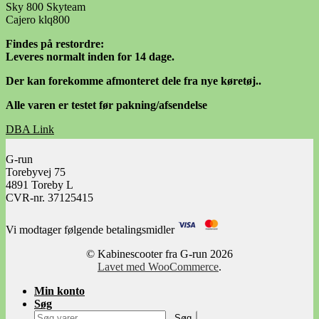
Sky 800 Skyteam
Cajero klq800
Findes på restordre:
Leveres normalt inden for 14 dage.
Der kan forekomme afmonteret dele fra nye køretøj..
Alle varen er testet før pakning/afsendelse
DBA Link
Facebook Link
G-run
Torebyvej 75
4891 Toreby L
CVR-nr. 37125415
Vi modtager følgende betalingsmidler
© Kabinescooter fra G-run 2026
Lavet med WooCommerce
.
Min konto
Søg
Søg
Søg