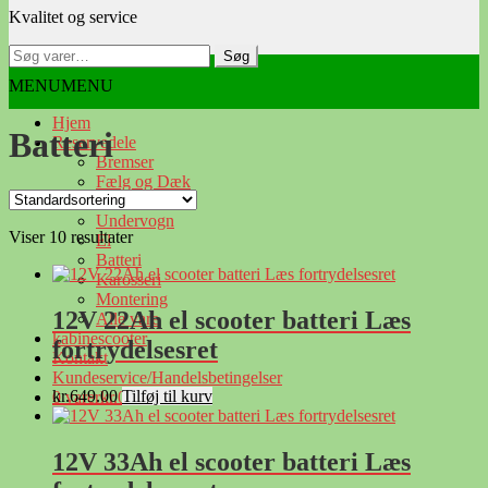
Kvalitet og service
navigation
indhold
Søg
Søg
efter:
MENU
MENU
Hjem
Batteri
Reservedele
Bremser
Fælg og Dæk
Forside
/
/
Batteri
Ruder
Undervogn
Viser 10 resultater
El
Batteri
Karosseri
Montering
12V 22Ah el scooter batteri Læs
Alle vare
kabinescooter
fortrydelsesret
Kontakt
Kundeservice/Handelsbetingelser
kr.
649.00
Tilføj til kurv
0 varer
kr.0.00
12V 33Ah el scooter batteri Læs