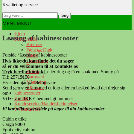
Kvalitet og service
navigation
indhold
Søg
Søg
efter:
MENU
MENU
Hjem
Leasing af kabinescooter
Reservedele
Bremser
Fælg og Dæk
Leasing Leje
Forside
/
Leasing af kabinescooter
Ruder
Undervogn
Hvis ikke du kan finde det du søger
El
så er du velkommen til at kontakte os
Batteri
Tryk her for kontak
t
eller ring og få en snak med Sonny på
Karosseri
Tlf: 25715150
Montering
Hvis den går på telefonsvare
Alle vare
Send gerne en sms med et foto eller en besked hvad det drejer sig
kabinescooter
om.
Kontakt
Vi besvare IKKE hemmeligt nummer
Kundeservice/Handelsbetingelser
Vi har altid reservedele på lager til din kabinescooter
0 varer
kr.0.00
Cabin e trike
Cargo 9000
Fønix city cabino