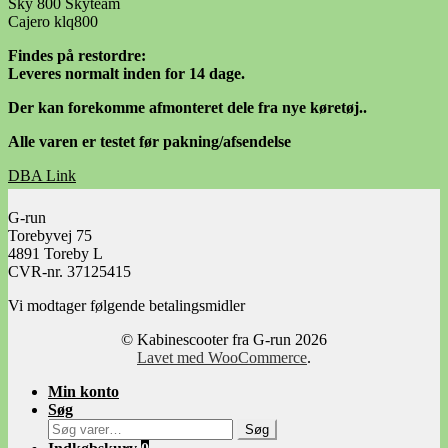
Sky 800 Skyteam
Cajero klq800
Findes på restordre:
Leveres normalt inden for 14 dage.
Der kan forekomme afmonteret dele fra nye køretøj..
Alle varen er testet før pakning/afsendelse
DBA Link
Facebook Link
G-run
Torebyvej 75
4891 Toreby L
CVR-nr. 37125415
Vi modtager følgende betalingsmidler
© Kabinescooter fra G-run 2026
Lavet med WooCommerce
.
Min konto
Søg
Søg
Søg
efter: