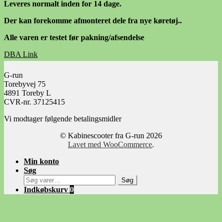
Leveres normalt inden for 14 dage.
Der kan forekomme afmonteret dele fra nye køretøj..
Alle varen er testet før pakning/afsendelse
DBA Link
Facebook Link
G-run
Torebyvej 75
4891 Toreby L
CVR-nr. 37125415
Vi modtager følgende betalingsmidler
© Kabinescooter fra G-run 2026
Lavet med WooCommerce
.
Min konto
Søg
Søg
Søg
efter:
Indkøbskurv
0