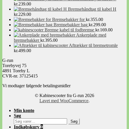
kr.
239.00
Bremsehåndtag til kabel H
kr.
229.00
Bremsebakker for
kr.
355.00
Bremsebakker bag
kr.
299.00
Bremse kabel til fodbremse
kr.
169.00
Ankerplade med
bremsebakker
kr.
395.00
Aftrækker til bremsetromle
kr.
499.00
G-run
Torebyvej 75
4891 Toreby L
CVR-nr. 37125415
Vi modtager følgende betalingsmidler
© Kabinescooter fra G-run 2026
Lavet med WooCommerce
.
Min konto
Søg
Søg
Søg
efter:
Indkøbskurv
0