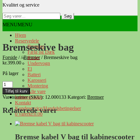
Kvalitet og service
navigation
indhold
Søg
Søg
efter:
MENU
MENU
Hjem
Reservedele
Bremseskive bag
Bremser
Fælg og Dæk
Forside
/
/
Bremser
/
Bremseskive bag
Ruder
kr.
399.00
Undervogn
El
På lager
Batteri
Karosseri
Bremseskive
Montering
bag
Tilføj til kurv
Alle vare
antal
Varenummer (SKU):
12.000133
Kategori:
Bremser
kabinescooter
Kontakt
Kundeservice/Handelsbetingelser
Relaterede varer
0 varer
kr.0.00
Bremse kabel V bag til kabinescooter