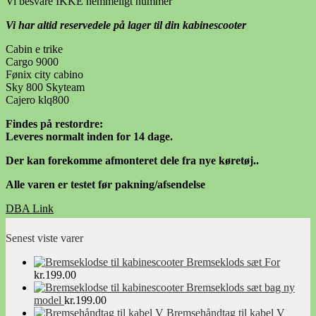
Vi besvare IKKE hemmeligt nummer
Vi har altid reservedele på lager til din kabinescooter
Cabin e trike
Cargo 9000
Fønix city cabino
Sky 800 Skyteam
Cajero klq800
Findes på restordre:
Leveres normalt inden for 14 dage.
Der kan forekomme afmonteret dele fra nye køretøj..
Alle varen er testet før pakning/afsendelse
DBA Link
Facebook Link
Senest viste varer
Bremseklods sæt For
kr.
199.00
Bremseklods sæt bag ny
model
kr.
199.00
Bremsehåndtag til kabel V