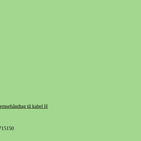
emsehåndtag til kabel H
5715150