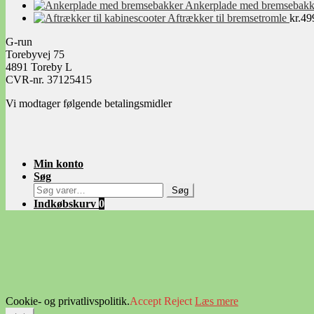
Ankerplade med bremsebakk
Aftrækker til bremsetromle
kr.
49
G-run
Torebyvej 75
4891 Toreby L
CVR-nr. 37125415
Vi modtager følgende betalingsmidler
Min konto
Søg
Søg
Søg
efter:
Indkøbskurv
0
Cookie- og privatlivspolitik.
Accept
Reject
Læs mere