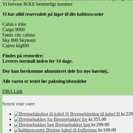
Vi besvare IKKE hemmeligt nummer
Vi har altid reservedele på lager til din kabinescooter
Cabin e trike
Cargo 9000
Fønix city cabino
Sky 800 Skyteam
Cajero klq800
Findes på restordre:
Leveres normalt inden for 14 dage.
Der kan forekomme afmonteret dele fra nye køretøj..
Alle varen er testet før pakning/afsendelse
DBA Link
Facebook Link
Senest viste varer
Bremsehåndtag til kabel H
kr.
229
Bremsebakker for
kr.
355.00
Bremsebakker bag
kr.
299.00
Bremse kabel til fodbremse
kr.
169.00