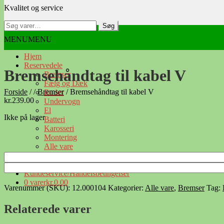
Kvalitet og service
navigation
indhold
Søg
Søg
efter:
MENU
MENU
Hjem
Reservedele
Bremsehåndtag til kabel V
Bremser
Fælg og Dæk
Forside
/
/
Bremser
/
Bremsehåndtag til kabel V
Ruder
kr.
239.00
Undervogn
El
Ikke på lager
Batteri
Karosseri
Montering
Alle vare
kabinescooter
Kontakt
Kundeservice/Handelsbetingelser
0 varer
kr.0.00
Varenummer (SKU):
12.000104
Kategorier:
Alle vare
,
Bremser
Tag:
Relaterede varer