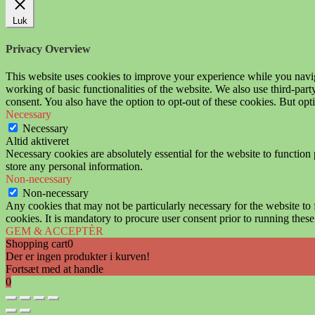
Luk
Privacy Overview
This website uses cookies to improve your experience while you navigat
working of basic functionalities of the website. We also use third-pa
consent. You also have the option to opt-out of these cookies. But op
Necessary
Necessary
Altid aktiveret
Necessary cookies are absolutely essential for the website to function 
store any personal information.
Non-necessary
Non-necessary
Any cookies that may not be particularly necessary for the website to 
cookies. It is mandatory to procure user consent prior to running thes
GEM & ACCEPTÈR
Shopping cart
0
Der er ingen produkter i kurven!
Fortsæt med at handle
0