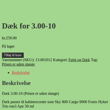
Dæk for 3.00-10
kr.
259.00
På lager
Dæk
Tilføj til kurv
for
Varenummer (SKU):
13.001012
Kategori:
Fælg og Dæk
Tag:
3.00-
Prisen er uden slange
10
antal
Beskrivelse
Beskrivelse
Dæk 3.00-10 (Prisen er uden slange)
Dæk passer til kabinescooter som Sky 800 Cargo 9000 Fonix Hyker
Trio run3 Ape 50 mf