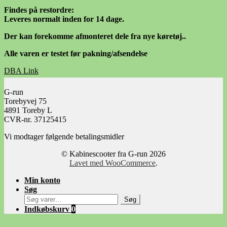
Findes på restordre:
Leveres normalt inden for 14 dage.
Der kan forekomme afmonteret dele fra nye køretøj..
Alle varen er testet før pakning/afsendelse
DBA Link
Facebook Link
G-run
Torebyvej 75
4891 Toreby L
CVR-nr. 37125415
Vi modtager følgende betalingsmidler
© Kabinescooter fra G-run 2026
Lavet med WooCommerce
.
Min konto
Søg
Søg
Søg
efter:
Indkøbskurv
0