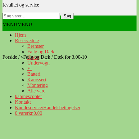
Kvalitet og service
navigation
indhold
Søg
Søg
efter:
MENU
MENU
Hjem
Reservedele
Bremser
Fælg og Dæk
Forside
/
/
Fælg og Dæk
/
Dæk for 3.00-10
Ruder
Undervogn
El
Batteri
Karosseri
Montering
Alle vare
kabinescooter
Kontakt
Kundeservice/Handelsbetingelser
0 varer
kr.0.00