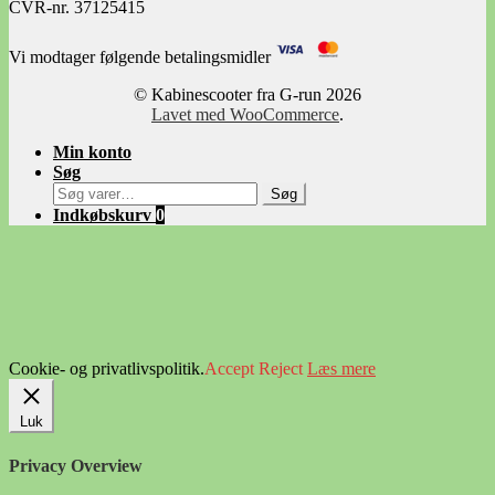
CVR-nr. 37125415
Vi modtager følgende betalingsmidler
© Kabinescooter fra G-run 2026
Lavet med WooCommerce
.
Min konto
Søg
Søg
Søg
efter:
Indkøbskurv
0
Cookie- og privatlivspolitik.
Accept
Reject
Læs mere
Luk
Privacy Overview