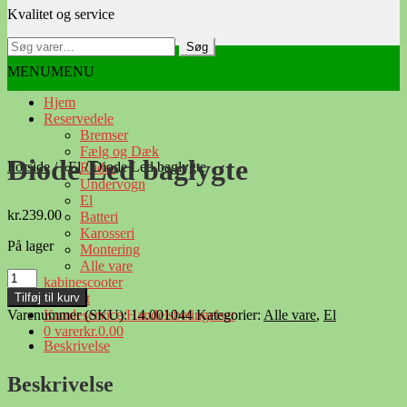
Kvalitet og service
navigation
indhold
Søg
Søg
efter:
MENU
MENU
Hjem
Reservedele
Bremser
Fælg og Dæk
Diode Led baglygte
Forside
/
/
El
/
Diode Led baglygte
Ruder
Undervogn
El
kr.
239.00
Batteri
Karosseri
På lager
Montering
Alle vare
Diode
kabinescooter
Led
Tilføj til kurv
Kontakt
baglygte
Varenummer (SKU):
14.001044
Kategorier:
Alle vare
,
El
Kundeservice/Handelsbetingelser
antal
0 varer
kr.0.00
Beskrivelse
Beskrivelse