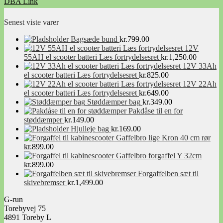
DBA Link
Facebook Link
Senest viste varer
Bagsæde bund
kr.
799.00
12V
55AH el scooter batteri Læs fortrydelsesret
kr.
1,250.00
12V 33Ah
el scooter batteri Læs fortrydelsesret
kr.
825.00
12V 22Ah
el scooter batteri Læs fortrydelsesret
kr.
649.00
Støddæmper bag
kr.
349.00
Pakdåse til en for
støddæmper
kr.
149.00
Hjulleje bag
kr.
169.00
Gaffelbro lige Kron 40 cm rør
kr.
899.00
Gaffelbro forgaffel Y 32cm
kr.
899.00
Forgaffelben sæt til
skivebremser
kr.
1,499.00
G-run
Torebyvej 75
4891 Toreby L