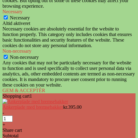
cookies. But opting out of some of these cookies may affect your
browsing experience.
Necessary
Necessary
Altid aktiveret
Necessary cookies are absolutely essential for the website to
function properly. This category only includes cookies that ensures
basic functionalities and security features of the website. These
cookies do not store any personal information.
Non-necessary
Non-necessary
Any cookies that may not be particularly necessary for the website
to function and is used specifically to collect user personal data via
analytics, ads, other embedded contents are termed as non-necessary
cookies. It is mandatory to procure user consent prior to running
these cookies on your website.
GEM & ACCEPTÈR
Shopping cart
1
Ankerplade med bremsebakker
kr.
395.00
-
Ankerplade
med
+
bremsebakker
Share cart
antal
Subtotal