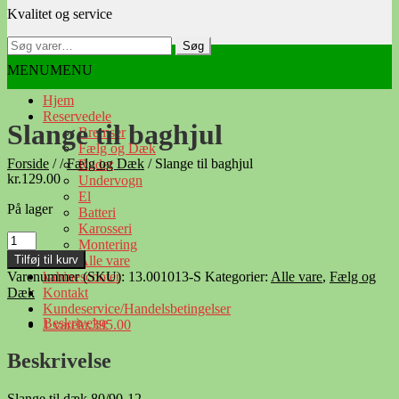
Kvalitet og service
navigation
indhold
Søg
Søg
efter:
MENU
MENU
Hjem
Reservedele
Slange til baghjul
Bremser
Fælg og Dæk
Forside
/
/
Fælg og Dæk
/
Slange til baghjul
Ruder
kr.
129.00
Undervogn
El
På lager
Batteri
Karosseri
Slange
Montering
til
Tilføj til kurv
Alle vare
baghjul
Varenummer (SKU):
13.001013-S
Kategorier:
Alle vare
,
Fælg og
kabinescooter
antal
Dæk
Kontakt
Kundeservice/Handelsbetingelser
Beskrivelse
1 vare
kr.395.00
Beskrivelse
Slange til dæk 80/90-12