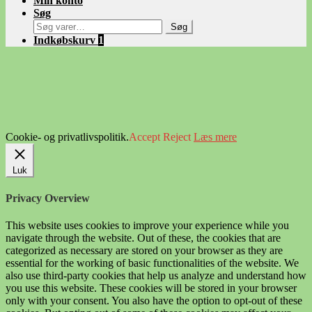
Min konto
Søg
Søg
Søg
efter:
Indkøbskurv
1
Cookie- og privatlivspolitik.
Accept
Reject
Læs mere
Luk
Privacy Overview
This website uses cookies to improve your experience while you
navigate through the website. Out of these, the cookies that are
categorized as necessary are stored on your browser as they are
essential for the working of basic functionalities of the website. We
also use third-party cookies that help us analyze and understand how
you use this website. These cookies will be stored in your browser
only with your consent. You also have the option to opt-out of these