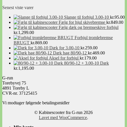
Facebook Link
Senest viste varer
Slange til forhjul 3.00-10
kr.
95.00
Fælg for hjul skivebremse
kr.
849.00
Fælg dæk og bremseskive forhjul
kr.
1,299.00
Forhjul tromlebremse
BRUGT
kr.
869.00
Dæk for 3.00-10
kr.
259.00
Dæk bag 80/90-12
kr.
469.00
Aksel for forhjul
kr.
179.00
80/90-12 + 3.00-10 Dæk
kr.
1,195.00
G-run
Torebyvej 75
4891 Toreby L
CVR-nr. 37125415
Vi modtager følgende betalingsmidler
© Kabinescooter fra G-run 2026
Lavet med WooCommerce
.