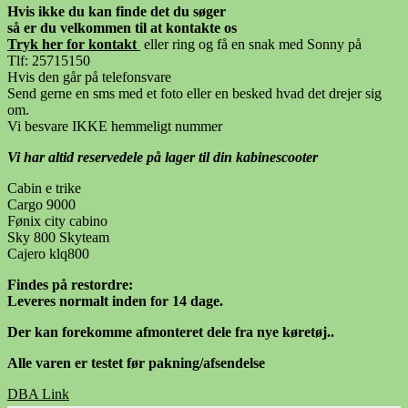
Hvis ikke du kan finde det du søger
så er du velkommen til at kontakte os
Tryk her for kontak
t
eller ring og få en snak med Sonny på
Tlf: 25715150
Hvis den går på telefonsvare
Send gerne en sms med et foto eller en besked hvad det drejer sig
om.
Vi besvare IKKE hemmeligt nummer
Vi har altid reservedele på lager til din kabinescooter
Cabin e trike
Cargo 9000
Fønix city cabino
Sky 800 Skyteam
Cajero klq800
Findes på restordre:
Leveres normalt inden for 14 dage.
Der kan forekomme afmonteret dele fra nye køretøj..
Alle varen er testet før pakning/afsendelse
DBA Link