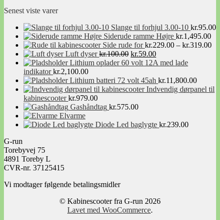
Facebook Link
Senest viste varer
Slange til forhjul 3.00-10
kr.
95.00
Siderude ramme Højre
kr.
1,495.00
Pri
Side rude for
kr.
229.00
–
kr.
319.00
Den
Den
kr
Luft dyser
kr.
100.00
kr.
59.00
oprindelige
aktuelle
til
Lithium oplader 60 volt 12A med lade
pris
pris
kr
indikator
kr.
2,100.00
var:
er:
Lithium batteri 72 volt 45ah
kr.
11,800.00
kr.100.00.
kr.59.00.
Indvendig dørpanel til
kabinescooter
kr.
979.00
Gashåndtag
kr.
575.00
Elvarme
Diode Led baglygte
kr.
239.00
G-run
Torebyvej 75
4891 Toreby L
CVR-nr. 37125415
Vi modtager følgende betalingsmidler
© Kabinescooter fra G-run 2026
Lavet med WooCommerce
.