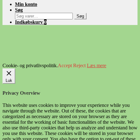
Min konto
Søg
Søg
Søg
efter:
Indkøbskurv
0
Cookie- og privatlivspolitik.
Accept
Reject
Læs mere
Luk
Privacy Overview
This website uses cookies to improve your experience while you
navigate through the website. Out of these, the cookies that are
categorized as necessary are stored on your browser as they are
essential for the working of basic functionalities of the website. We
also use third-party cookies that help us analyze and understand how
you use this website. These cookies will be stored in your browser
only with your consent. You also have the option to opt-out of these