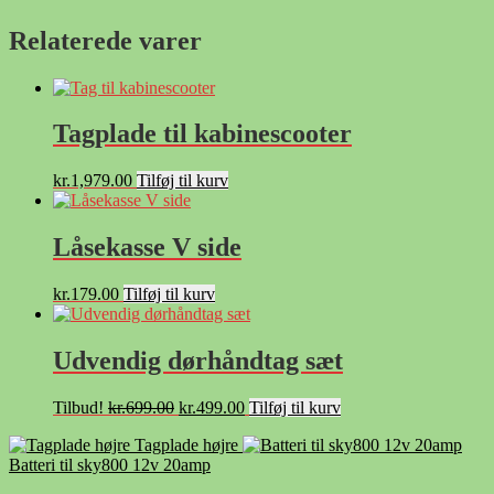
Relaterede varer
Tagplade til kabinescooter
kr.
1,979.00
Tilføj til kurv
Låsekasse V side
kr.
179.00
Tilføj til kurv
Udvendig dørhåndtag sæt
Den
Den
Tilbud!
kr.
699.00
kr.
499.00
Tilføj til kurv
oprindelige
aktuelle
Tagplade højre
pris
pris
Batteri til sky800 12v 20amp
var:
er:
kr.699.00.
kr.499.00.