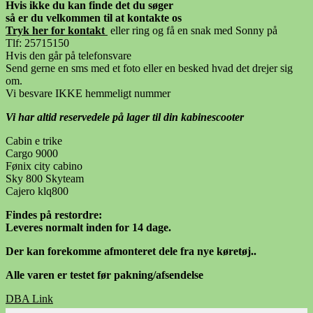
Hvis ikke du kan finde det du søger
så er du velkommen til at kontakte os
Tryk her for kontak
t
eller ring og få en snak med Sonny på
Tlf: 25715150
Hvis den går på telefonsvare
Send gerne en sms med et foto eller en besked hvad det drejer sig
om.
Vi besvare IKKE hemmeligt nummer
Vi har altid reservedele på lager til din kabinescooter
Cabin e trike
Cargo 9000
Fønix city cabino
Sky 800 Skyteam
Cajero klq800
Findes på restordre:
Leveres normalt inden for 14 dage.
Der kan forekomme afmonteret dele fra nye køretøj..
Alle varen er testet før pakning/afsendelse
DBA Link