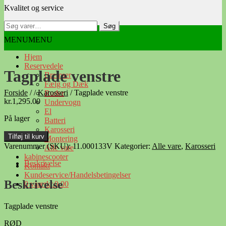
Kvalitet og service
navigation
indhold
Søg
Søg
efter:
MENU
MENU
Hjem
Reservedele
Tagplade venstre
Bremser
Fælg og Dæk
Forside
/
/
Karosseri
/
Tagplade venstre
Ruder
kr.
1,295.00
Undervogn
El
På lager
Batteri
Karosseri
Tagplade
Tilføj til kurv
Montering
venstre
Varenummer (SKU):
11.000133V
Kategorier:
Alle vare
,
Karosseri
Alle vare
antal
kabinescooter
Beskrivelse
Kontakt
Kundeservice/Handelsbetingelser
Beskrivelse
0 varer
kr.0.00
Tagplade venstre
RØD