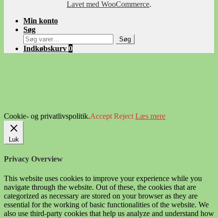
Lavet med WooCommerce
.
Min konto
Søg
Søg
Søg
efter:
Indkøbskurv
0
Cookie- og privatlivspolitik.
Accept
Reject
Læs mere
Luk
Privacy Overview
This website uses cookies to improve your experience while you
navigate through the website. Out of these, the cookies that are
categorized as necessary are stored on your browser as they are
essential for the working of basic functionalities of the website. We
also use third-party cookies that help us analyze and understand how