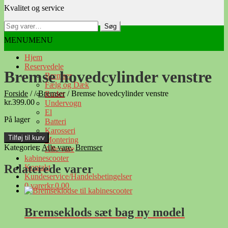
Kvalitet og service
navigation
indhold
Søg
Søg
efter:
MENU
MENU
Hjem
Reservedele
Bremse hovedcylinder venstre
Bremser
Fælg og Dæk
Forside
/
/
Bremser
/
Bremse hovedcylinder venstre
Ruder
kr.
399.00
Undervogn
El
På lager
Batteri
Karosseri
Bremse
Tilføj til kurv
Montering
hovedcylinder
Kategorier:
Alle vare
,
Bremser
Alle vare
venstre
kabinescooter
antal
Relaterede varer
Kontakt
Kundeservice/Handelsbetingelser
0 varer
kr.0.00
Bremseklods sæt bag ny model