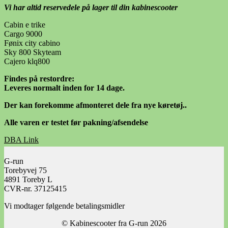
Vi har altid reservedele på lager til din kabinescooter
Cabin e trike
Cargo 9000
Fønix city cabino
Sky 800 Skyteam
Cajero klq800
Findes på restordre:
Leveres normalt inden for 14 dage.
Der kan forekomme afmonteret dele fra nye køretøj..
Alle varen er testet før pakning/afsendelse
DBA Link
Facebook Link
G-run
Torebyvej 75
4891 Toreby L
CVR-nr. 37125415
Vi modtager følgende betalingsmidler
© Kabinescooter fra G-run 2026