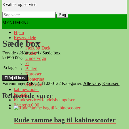
Kvalitet og service
navigation
indhold
Søg
Søg
efter:
MENU
MENU
Hjem
Reservedele
Sæde box
Bremser
Fælg og Dæk
Forside
/
/
Karosseri
/
Sæde box
Ruder
kr.
699.00
Undervogn
El
På lager
Batteri
Karosseri
Sæde
Tilføj til kurv
Montering
box
Varenummer (SKU):
11.000122
Kategorier:
Alle vare
,
Karosseri
Alle vare
antal
kabinescooter
Relaterede varer
Kontakt
Kundeservice/Handelsbetingelser
0 varer
kr.0.00
Rude ramme bag til kabinescooter