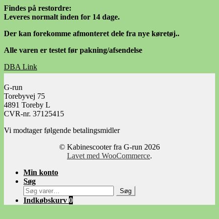
Findes på restordre:
Leveres normalt inden for 14 dage.
Der kan forekomme afmonteret dele fra nye køretøj..
Alle varen er testet før pakning/afsendelse
DBA Link
Facebook Link
G-run
Torebyvej 75
4891 Toreby L
CVR-nr. 37125415
Vi modtager følgende betalingsmidler
© Kabinescooter fra G-run 2026
Lavet med WooCommerce
.
Min konto
Søg
Søg
Søg
efter:
Indkøbskurv
0