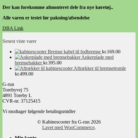
Der kan forekomme afmonteret dele fra nye køretøj..
Alle varen er testet før pakning/afsendelse
DBA Link
Facebook Link
Senest viste varer
Bremse kabel til fodbremse
kr.
169.00
Ankerplade med
bremsebakker
kr.
395.00
Aftrækker til bremsetromle
kr.
499.00
G-run
Torebyvej 75
4891 Toreby L
CVR-nr. 37125415
Vi modtager følgende betalingsmidler
© Kabinescooter fra G-run 2026
Lavet med WooCommerce
.
Min konto